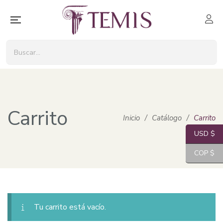
Carrito
Inicio
/
Catálogo
/
Carrito
USD $
COP $
Tu carrito está vacío.