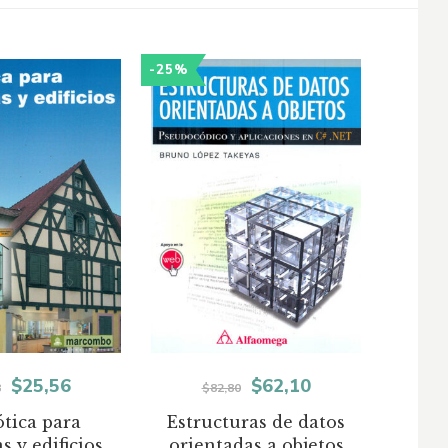
-25%
El
El
El
El
$
25,56
$
62,10
8
$
82,80
precio
precio
precio
precio
tica para
Estructuras de datos
s y edificios
orientadas a objetos