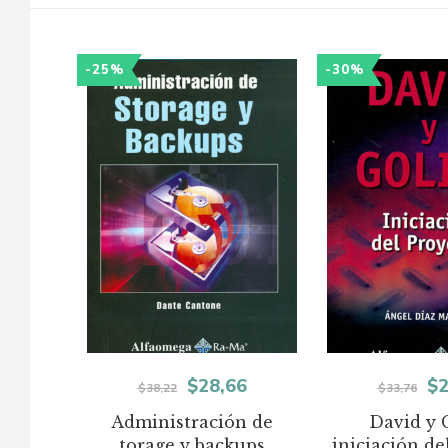
-25%
-30%
El
El
El
$
28,66
$
2
$
38,22
$
33,76
precio
precio
pr
Administración de
David y 
torage y backups
iniciación de