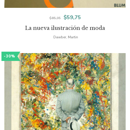
El
El
$
59,75
$
85,35
precio
precio
La nueva ilustración de moda
original
actual
Dawber, Martin
era:
es:
-30%
$85,35.
$59,75.