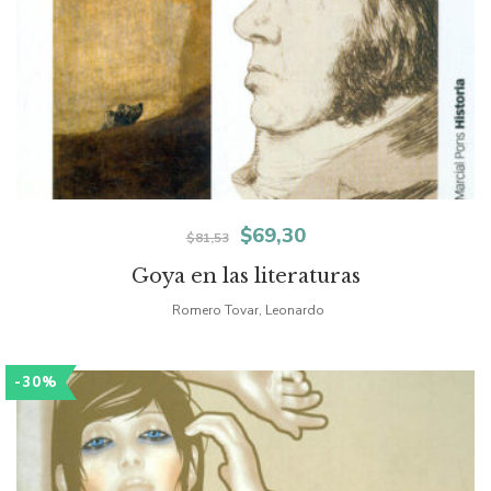
El
El
$
69,30
$
81,53
precio
precio
Goya en las literaturas
original
actual
Romero Tovar, Leonardo
era:
es:
-30%
$81,53.
$69,30.