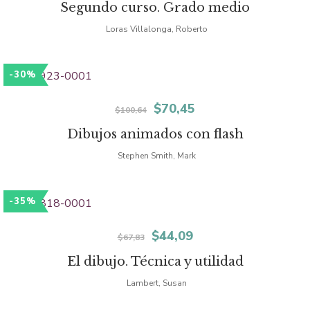
Segundo curso. Grado medio
original
actual
Loras Villalonga, Roberto
era:
es:
$44,90.
$31,43.
-30%
El
El
$
70,45
$
100,64
precio
precio
Dibujos animados con flash
original
actual
Stephen Smith, Mark
era:
es:
-35%
$100,64.
$70,45.
El
El
$
44,09
$
67,83
precio
precio
El dibujo. Técnica y utilidad
original
actual
Lambert, Susan