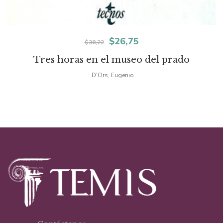
El
El
$
26,75
$
38,22
precio
precio
Tres horas en el museo del prado
original
actual
D'Ors, Eugenio
era:
es:
$38,22.
$26,75.