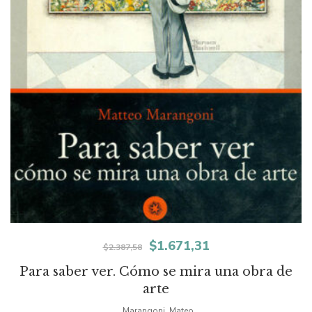
El
El
$
1.671,31
$
2.387,58
precio
precio
Para saber ver. Cómo se mira una obra de
arte
original
actual
Marangoni, Mateo