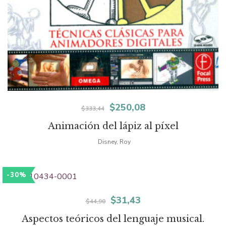
El
El
$
250,08
$
333,44
precio
precio
Animación del lápiz al píxel
original
actual
Disney, Roy
era:
es:
-30%
$333,44.
$250,08.
El
El
$
31,43
$
44,90
precio
precio
Aspectos teóricos del lenguaje musical.