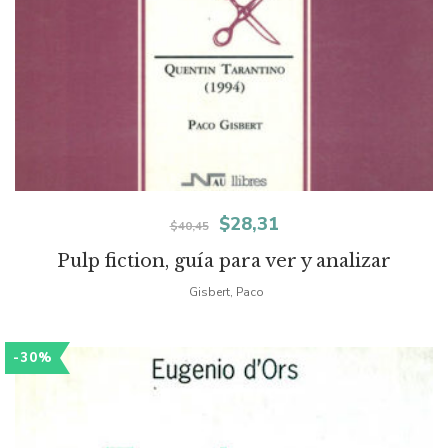
El
El
$
28,31
$
40,45
precio
precio
Pulp fiction, guía para ver y analizar
original
actual
Gisbert, Paco
era:
es:
-30%
$40,45.
$28,31.