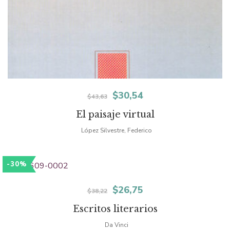
El
El
$
30,54
$
43,63
precio
precio
El paisaje virtual
original
actual
López Silvestre, Federico
era:
es:
-30%
$43,63.
$30,54.
El
El
$
26,75
$
38,22
precio
precio
Escritos literarios
original
actual
Da Vinci