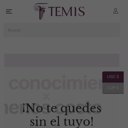
USD $
COP $
¡
N
o
t
e
q
u
e
d
e
s
s
i
n
e
l
t
u
y
o
!