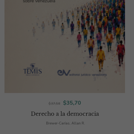
El
El
$
35,70
$
37,58
precio
precio
Derecho a la democracia
original
actual
Brewer-Carías, Allan R.