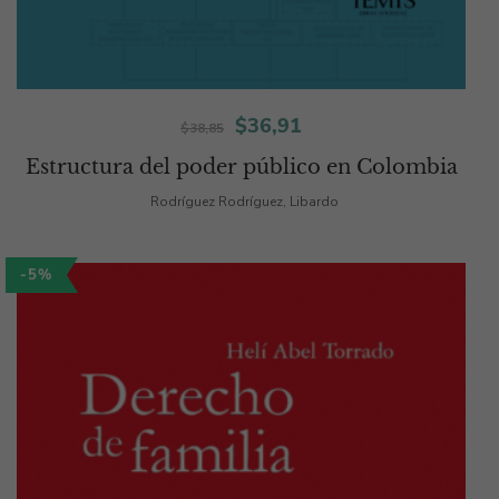
El
El
$
36,91
$
38,85
precio
precio
Estructura del poder público en Colombia
original
actual
Rodríguez Rodríguez, Libardo
era:
es:
-5%
$38,85.
$36,91.