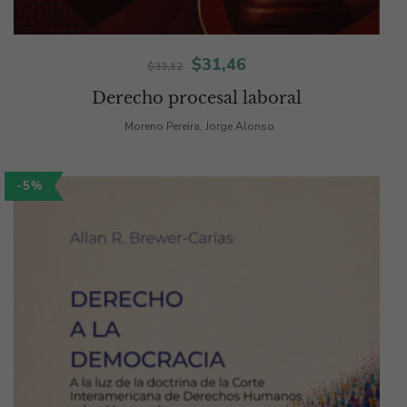
El
El
$
31,46
$
33,12
precio
precio
Derecho procesal laboral
original
actual
Moreno Pereira, Jorge Alonso
era:
es:
-5%
$33,12.
$31,46.