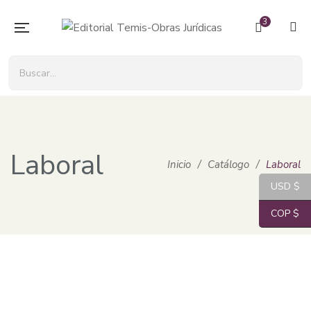
3
Laboral
Inicio
/
Catálogo
/
Laboral
USD $
COP $
El
El