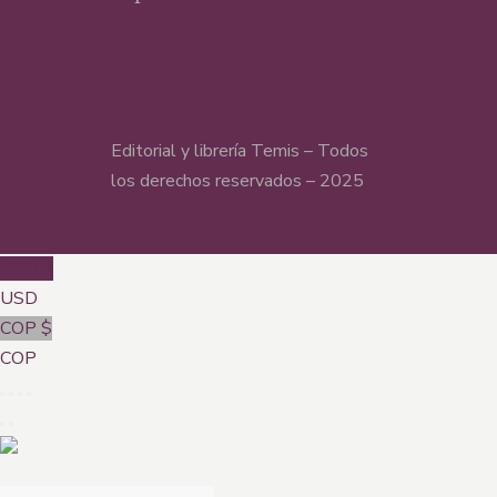
Editorial y librería Temis – Todos
los derechos reservados – 2025
USD $
USD
COP $
COP