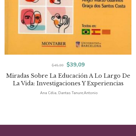
El
El
$
39,09
$
45,99
precio
precio
Miradas Sobre La Educación A Lo Largo De
La Vida: Investigaciones Y Experiencias
original
actual
Ana Célia, Dantas Tanure;Antonio
era:
es:
$45,99.
$39,09.