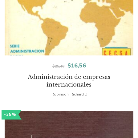
El
El
$
16,56
$
25,48
precio
precio
Administración de empresas
internacionales
original
actual
Robinson, Richard D.
era:
es:
$25,48.
$16,56.
-35%