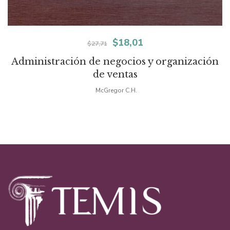
El
El
$
18,01
$
27,71
precio
precio
Administración de negocios y organización
de ventas
original
actual
McGregor C.H.
era:
es:
$27,71.
$18,01.