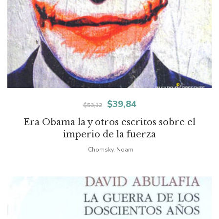
El
El
$
39,84
$
53,12
precio
precio
Era Obama la y otros escritos sobre el
imperio de la fuerza
original
actual
Chomsky, Noam
era:
es:
$53,12.
$39,84.