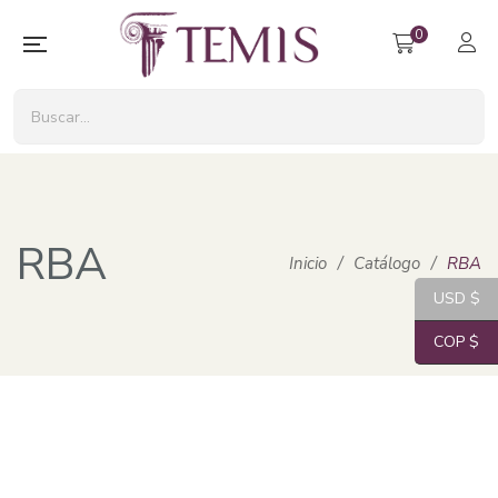
0
RBA
Inicio
/
Catálogo
/
RBA
USD $
COP $