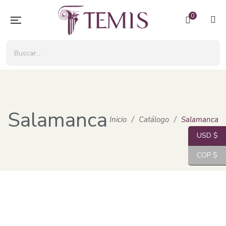
0
Salamanca
Inicio
/
Catálogo
/
Salamanca
USD $
COP $