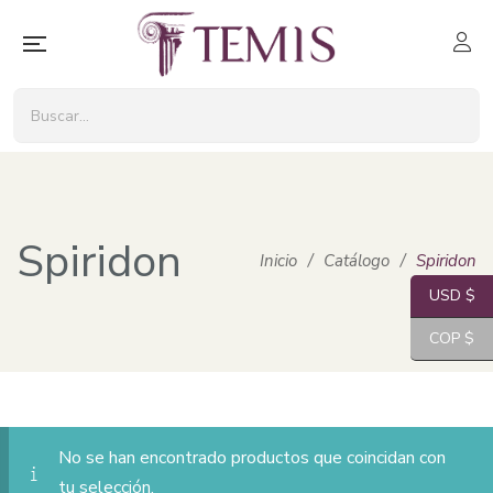
Spiridon
Inicio
/
Catálogo
/
Spiridon
USD $
COP $
No se han encontrado productos que coincidan con
tu selección.