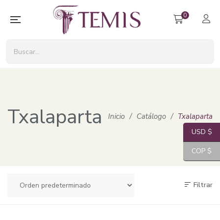
0
Txalaparta
Inicio
/
Catálogo
/
Txalaparta
USD $
COP $
Filtrar