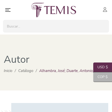
Autor
USD $
Inicio
/
Catálogo
/
Alhambra, José; Duarte, Antonio; Martínez, M
COP $