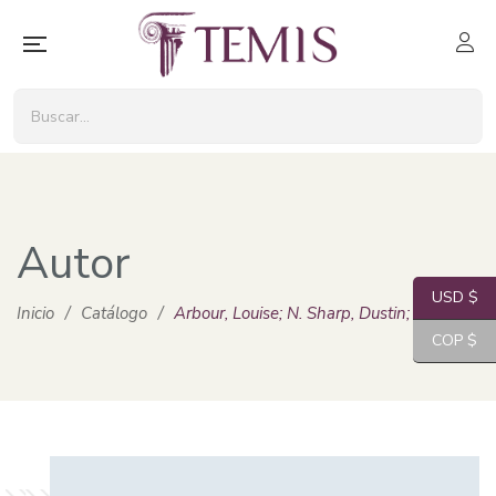
Autor
USD $
Inicio
/
Catálogo
/
Arbour, Louise; N. Sharp, Dustin; Waldorf, L
COP $