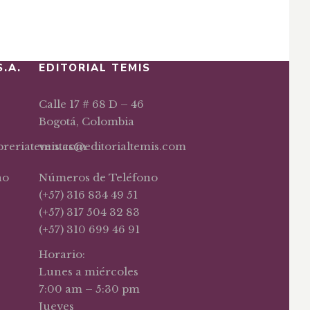
S.A.
EDITORIAL TEMIS
Calle 17 # 68 D – 46
Bogotá, Colombia
ibreriatemis.com
ventas@editorialtemis.com
no
Números de Teléfono
(+57) 316 834 49 51
(+57) 317 504 32 83
(+57) 310 699 46 91
Horario:
Lunes a miércoles
7:00 am – 5:30 pm
Jueves