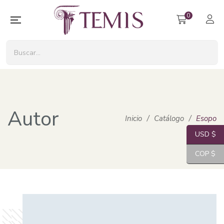
0
Autor
Inicio
/
Catálogo
/
Esopo
USD $
COP $