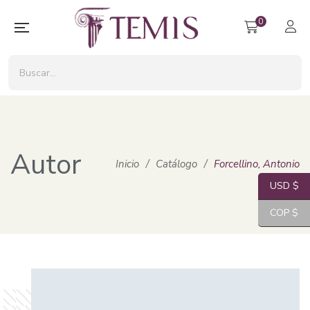
0
Autor
Inicio
/
Catálogo
/
Forcellino, Antonio
USD $
COP $