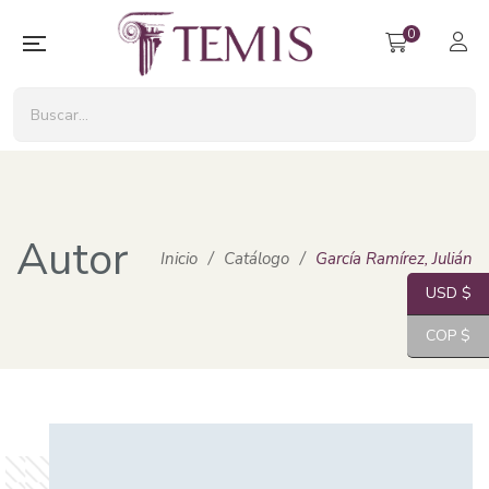
0
Autor
Inicio
/
Catálogo
/
García Ramírez, Julián
USD $
COP $