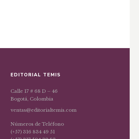
cho interno colombiano
EDITORIAL TEMIS
Calle 17 # 68 D – 46
Bogotá, Colombia
ventas@editorialtemis.com
Números de Teléfono
(+57) 316 834 49 51