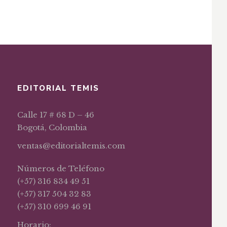
EDITORIAL TEMIS
Calle 17 # 68 D – 46
Bogotá, Colombia
ventas@editorialtemis.com
Números de Teléfono
(+57) 316 834 49 51
(+57) 317 504 32 83
(+57) 310 699 46 91
Horario: