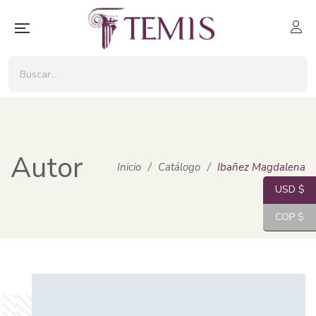
Autor
Inicio
/
Catálogo
/
Ibañez Magdalena
USD $
COP $