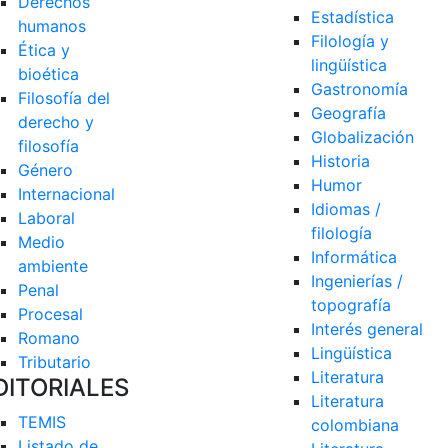
Derechos 
Estadística
humanos
Filología y 
Ética y 
lingüística
bioética
Gastronomía
Filosofía del 
Geografía
derecho y 
Globalización
filosofía
Historia
Género
Humor
Internacional
Idiomas / 
Laboral
filología
Medio 
Informática
ambiente
Ingenierías / 
Penal
topografía
Procesal
Interés general
Romano
Lingüística
Tributario
Literatura
DITORIALES
Literatura 
TEMIS
colombiana
Listado de  