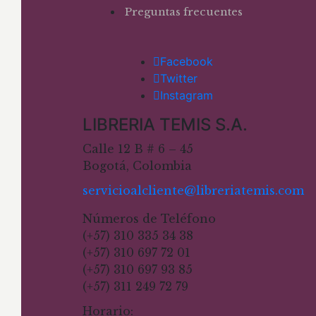
Preguntas frecuentes
Facebook
Twitter
Instagram
LIBRERIA TEMIS S.A.
Calle 12 B # 6 – 45
Bogotá, Colombia
servicioalcliente@libreriatemis.com
Números de Teléfono
(+57) 310 335 34 38
(+57) 310 697 72 01
(+57) 310 697 93 85
(+57) 311 249 72 79
Horario: