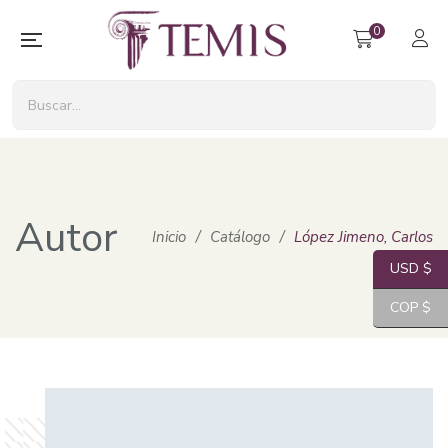
0
Autor
Inicio
/
Catálogo
/
López Jimeno, Carlos
USD $
COP $