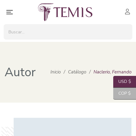
Autor
Inicio
/
Catálogo
/
Naclerio, Fernando
USD $
COP $