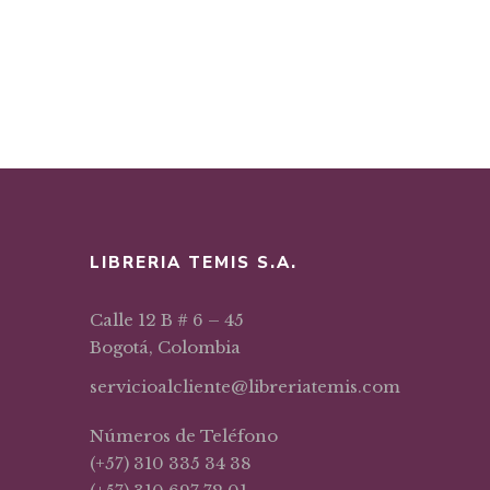
LIBRERIA TEMIS S.A.
Calle 12 B # 6 – 45
Bogotá, Colombia
servicioalcliente@libreriatemis.com
Números de Teléfono
(+57) 310 335 34 38