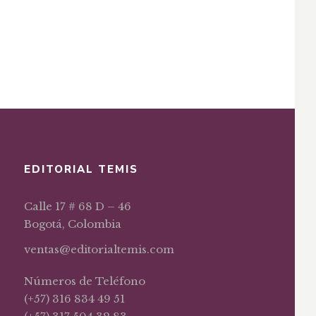
EDITORIAL TEMIS
Calle 17 # 68 D – 46
Bogotá, Colombia
ventas@editorialtemis.com
Números de Teléfono
(+57) 316 834 49 51