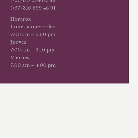
(+57) 317 504 32 83
(+57) 310 699 46 91
Horario:
Lunes a miércoles
7:00 am – 5:30 pm
Jueves
7:00 am – 5:10 pm
Viernes
7:00 am – 4:00 pm