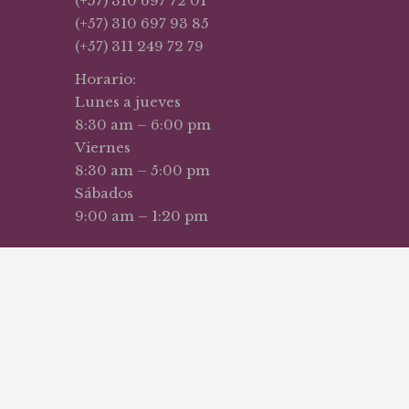
(+57) 310 697 72 01
(+57) 310 697 93 85
(+57) 311 249 72 79
Horario:
Lunes a jueves
8:30 am – 6:00 pm
Viernes
8:30 am – 5:00 pm
Sábados
9:00 am – 1:20 pm
hos reservados – 2025