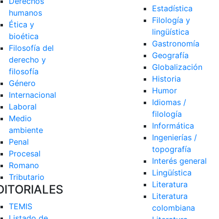
Derechos 
Estadística
humanos
Filología y 
Ética y 
lingüística
bioética
Gastronomía
Filosofía del 
Geografía
derecho y 
Globalización
filosofía
Historia
Género
Humor
Internacional
Idiomas / 
Laboral
filología
Medio 
Informática
ambiente
Ingenierías / 
Penal
topografía
Procesal
Interés general
Romano
Lingüística
Tributario
Literatura
DITORIALES
Literatura 
TEMIS
colombiana
Listado de  