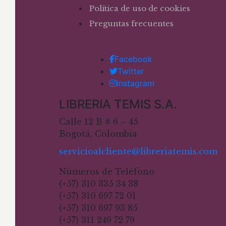
Política de uso de cookies
Preguntas frecuentes
Facebook
Twitter
Instagram
LIBRERIA TEMIS S.A.
Calle 12 B # 6 – 45
Bogotá, Colombia
servicioalcliente@libreriatemis.com
Números de Teléfono
(+57) 310 335 34 38
(+57) 310 697 72 01
(+57) 310 697 93 85
(+57) 311 249 72 79