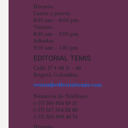
Horario:
Lunes a jueves
8:30 am – 6:00 pm
Viernes
8:30 am – 5:00 pm
Sábados
9:00 am – 1:20 pm
EDITORIAL TEMIS
Calle 17 # 68 D – 46
Bogotá, Colombia
ventas@editorialtemis.com
Números de Teléfono
(+57) 316 834 49 51
(+57) 317 504 32 83
(+57) 310 699 46 91
Horario: