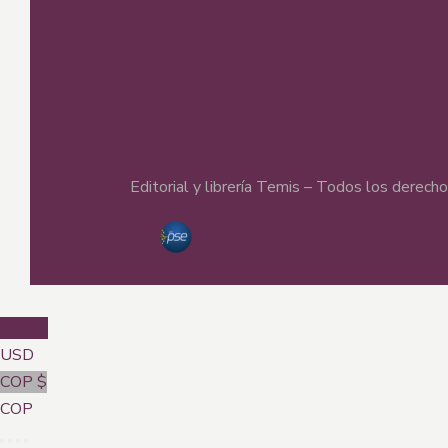
Editorial y librería Temis – Todos los derec
USD $
USD
COP $
COP