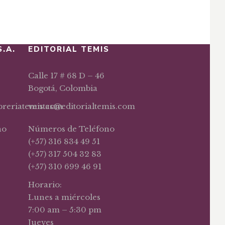
S.A.
EDITORIAL TEMIS
Calle 17 # 68 D – 46
Bogotá, Colombia
ibreriatemis.com
ventas@editorialtemis.com
no
Números de Teléfono
(+57) 316 834 49 51
(+57) 317 504 32 83
(+57) 310 699 46 91
Horario:
Lunes a miércoles
7:00 am – 5:30 pm
Jueves