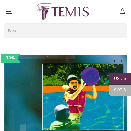
-30%
USD $
COP $