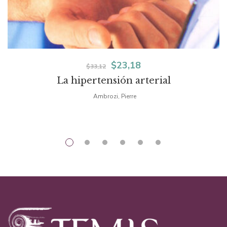
El
El
$
23,18
$
33,12
La hipertensión arterial
precio
precio
Ambrozi, Pierre
original
actual
era:
es:
$33,12.
$23,18.