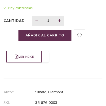
Hay existencias
$44,90.
$31,43.
CANTIDAD
AÑADIR AL CARRITO
VER ÍNDICE
Autor:
Simard, Clermont
SKU:
35-676-0003