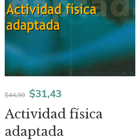
El
El
$
31,43
$
44,90
precio
precio
Actividad física
original
actual
adaptada
era:
es: