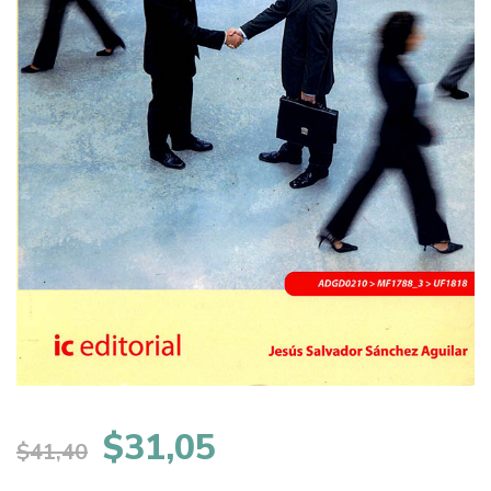
El
El
$
31,05
$
41,40