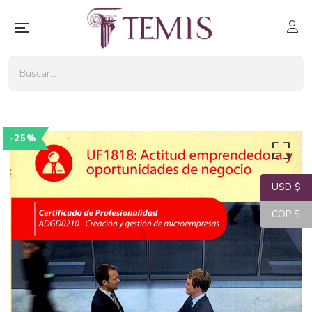
-25%
USD $
COP $