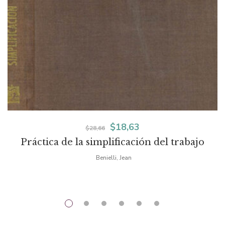
El
El
$
18,63
$
28,66
Práctica de la simplificación del trabajo
precio
precio
Benielli, Jean
original
actual
era:
es:
$28,66.
$18,63.