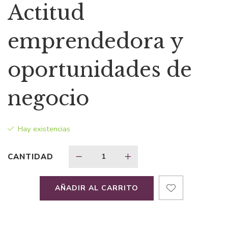
precio
precio
Actitud
original
actual
emprendedora y
era:
es:
oportunidades de
$41,40.
$31,05.
negocio
Hay existencias
CANTIDAD
AÑADIR AL CARRITO