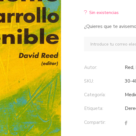
Sin existencias
¿Quieres que te avisemo
Autor:
Red,
SKU:
30-4
Categoría:
med
Etiqueta:
der
Compartir: