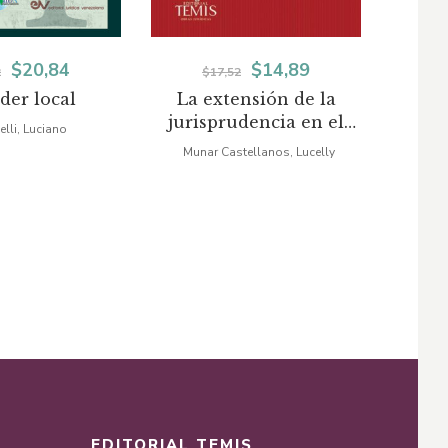
El
El
El
El
$
20,84
$
14,89
2
$
17,52
der local
La extensión de la
Régi
precio
precio
precio
precio
jurisprudencia en el
de 
lli, Luciano
original
actual
original
actual
derecho colombiano
Munar Castellanos, Lucelly
Varón
Abella 
era:
es:
era:
es:
$24,52.
$20,84.
$17,52.
$14,89.
EDITORIAL TEMIS