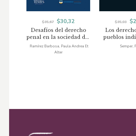
El
El
El
$
30,32
$
2
$
35,67
$
35,03
Desafíos del derecho
Los derecho
precio
precio
pr
penal en la sociedad del
pueblos ind
original
actual
or
siglo XXI
Colom
Ramírez Barbosa, Paula Andrea Et
Semper, 
Alter
era:
es:
er
$35,67.
$30,32.
$3