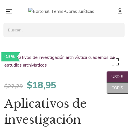
-15%
USD $
El
El
$
18,95
$
22,29
COP $
precio
precio
Aplicativos de
original
actual
investigación
era:
es: