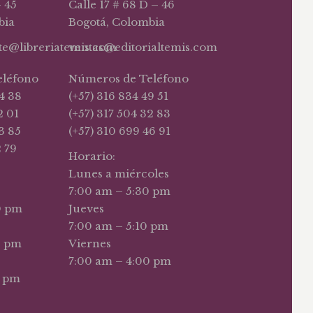
– 45
Calle 17 # 68 D – 46
bia
Bogotá, Colombia
nte@libreriatemis.com
ventas@editorialtemis.com
eléfono
Números de Teléfono
4 38
(+57) 316 834 49 51
2 01
(+57) 317 504 32 83
3 85
(+57) 310 699 46 91
2 79
Horario:
Lunes a miércoles
7:00 am – 5:30 pm
0 pm
Jueves
7:00 am – 5:10 pm
0 pm
Viernes
7:00 am – 4:00 pm
0 pm