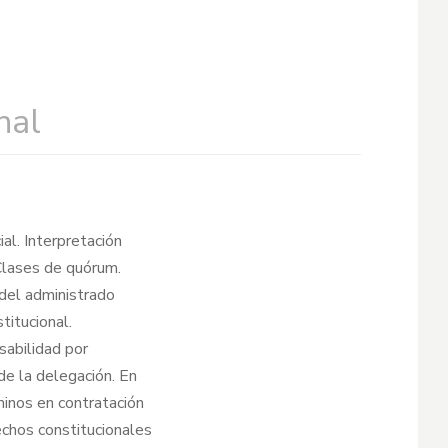
nal
al. Interpretación
 Clases de quórum.
 del administrado
titucional.
sabilidad por
de la delegación. En
rminos en contratación
rechos constitucionales