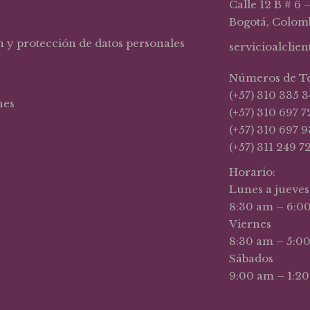
Calle 12 B # 6 
Bogotá, Colom
n y protección de datos personales
servicioalclie
Números de T
(+57) 310 335 3
nes
(+57) 310 697 7
(+57) 310 697 9
(+57) 311 249 7
Horario:
Lunes a jueves
8:30 am – 6:0
Viernes
8:30 am – 5:0
Sábados
9:00 am – 1:2