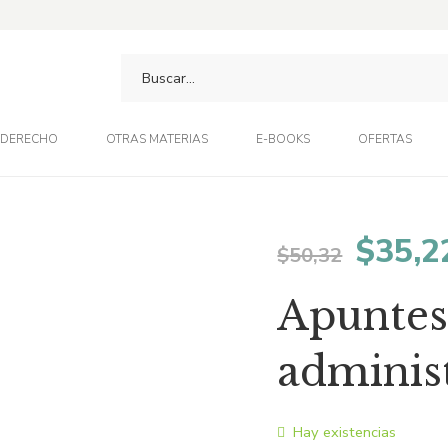
DERECHO
OTRAS MATERIAS
E-BOOKS
OFERTAS
El
$
35,2
$
50,32
preci
Apuntes
origin
adminis
era:
Hay existencias
$50,3