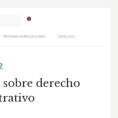
0
PRÓXIMAS PUBLICACIONES
CATÁLOGO
El
2
o
precio
 sobre derecho
al
actual
trativo
es:
2.
$35,22.