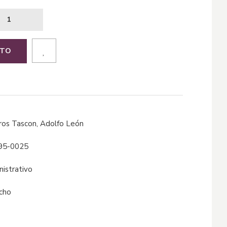
ITO
veros Tascon, Adolfo León
95-0025
inistrativo
echo