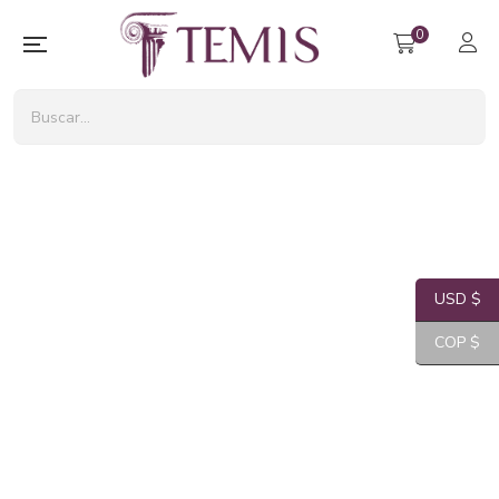
0
USD $
COP $