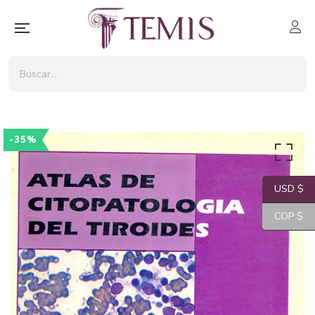
-35%
USD $
COP $