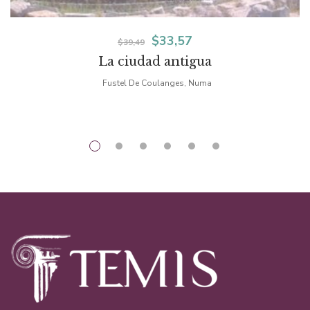
El
El
$
33,57
$
39,49
La ciudad antigua
precio
precio
Fustel De Coulanges, Numa
original
actual
era:
es:
$39,49.
$33,57.