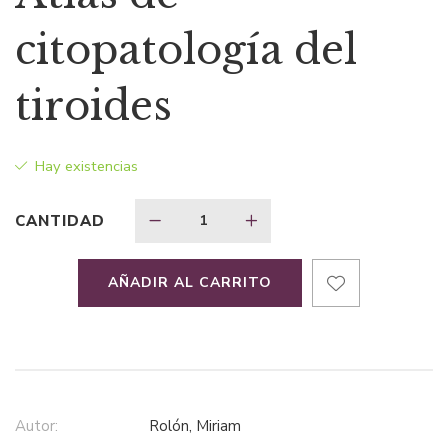
original
actual
citopatología del
era:
es:
tiroides
$30,57.
$19,87.
Hay existencias
CANTIDAD
AÑADIR AL CARRITO
Autor:
Rolón, Miriam