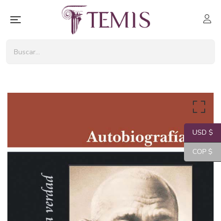
USD $
COP $