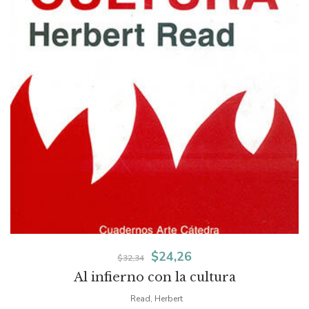
El
El
$
24,26
$
32,34
Al infierno con la cultura
precio
precio
Read, Herbert
original
actual