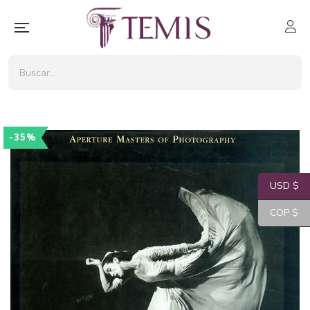
-35%
USD $
COP $