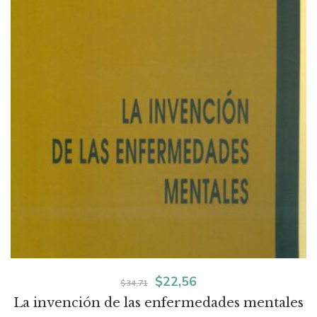
El
El
$
22,56
$
34,71
La invención de las enfermedades mentales
precio
precio