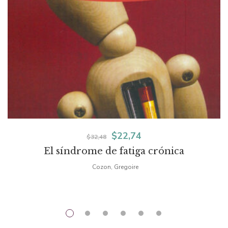
El
El
$
22,74
$
32,48
El síndrome de fatiga crónica
precio
precio
Cozon, Gregoire
original
actual
era:
es:
$32,48.
$22,74.