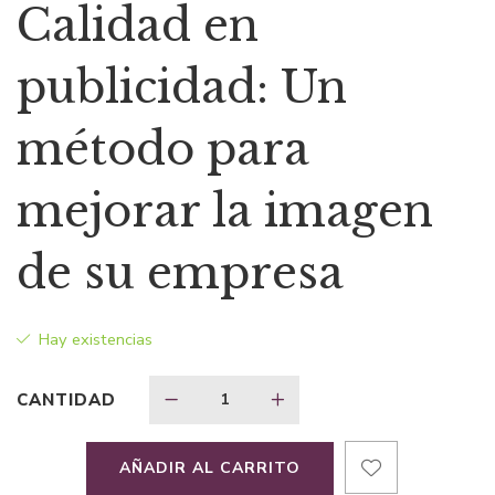
precio
precio
Calidad en
original
actual
publicidad: Un
era:
es:
método para
$41,08.
$28,76.
mejorar la imagen
de su empresa
Hay existencias
CANTIDAD
AÑADIR AL CARRITO