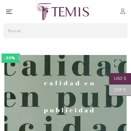
-30%
USD $
COP $