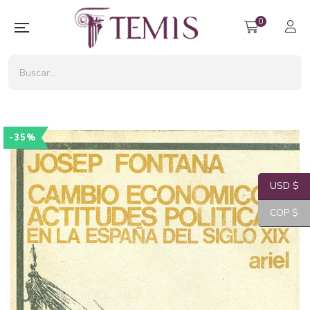
0
-35%
USD $
COP $