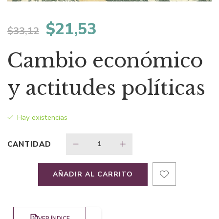
El
El
$
21,53
$
33,12
precio
precio
Cambio económico
original
actual
y actitudes políticas
era:
es:
Hay existencias
$33,12.
$21,53.
CANTIDAD
AÑADIR AL CARRITO
VER ÍNDICE