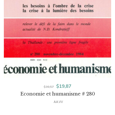
El
El
$
19,87
$
30,57
Economie et humanisme # 280
precio
precio
AA.VV
original
actual
era:
es: