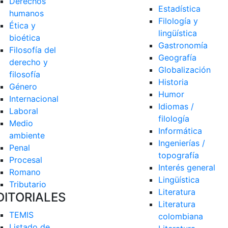
Derechos 
Estadística
humanos
Filología y 
Ética y 
lingüística
bioética
Gastronomía
Filosofía del 
Geografía
derecho y 
Globalización
filosofía
Historia
Género
Humor
Internacional
Idiomas / 
Laboral
filología
Medio 
Informática
ambiente
Ingenierías / 
Penal
topografía
Procesal
Interés general
Romano
Lingüística
Tributario
Literatura
DITORIALES
Literatura 
TEMIS
colombiana
Listado de  