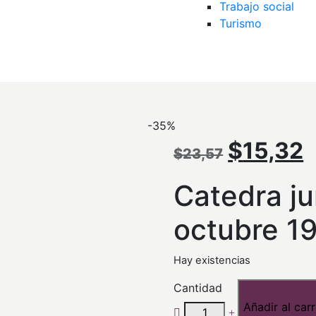
Trabajo social
Turismo
-35%
El
E
$
15,32
$
23,57
precio
p
Catedra ju
original
a
octubre 1
era:
e
Hay existencias
$23,57.
$
Cantidad
Añadir al carr