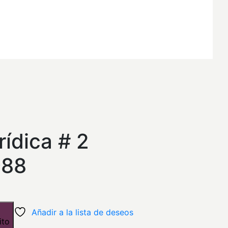
l
recio
rídica # 2
ctual
988
s:
15,32.
Añadir a la lista de deseos
ito