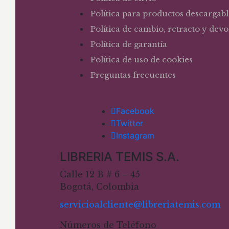
Política para productos descargabl
Política de cambio, retracto y dev
Política de garantía
Política de uso de cookies
Preguntas frecuentes
Facebook
Twitter
Instagram
LIBRERIA TEMIS S.A.
Calle 12 B # 6 – 45
Bogotá, Colombia
servicioalcliente@libreriatemis.com
Números de Teléfono