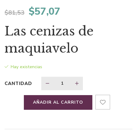
El
El
$
57,07
$
81,53
precio
precio
Las cenizas de
original
actual
maquiavelo
era:
es:
Hay existencias
$81,53.
$57,07.
CANTIDAD
AÑADIR AL CARRITO