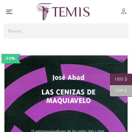
-30%
USD $
COP $