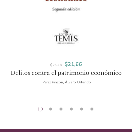
El
El
$
21,66
$
25,48
Delitos contra el patrimonio económico
precio
precio
Pérez Pinzón, Álvaro Orlando
original
actual
era:
es:
$25,48.
$21,66.