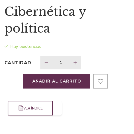
precio
precio
Cibernética y
original
actual
política
era:
es:
Hay existencias
$61,78.
$40,16.
CANTIDAD
AÑADIR AL CARRITO
VER ÍNDICE