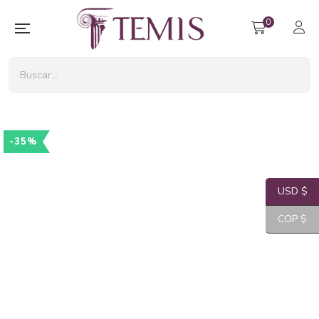
0
-35%
USD $
COP $