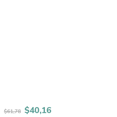
El
El
$
40,16
$
61,78