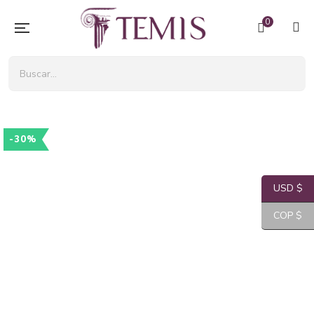
0
-30%
USD $
COP $