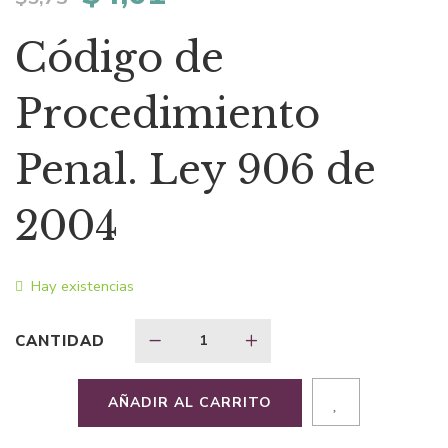
precio
precio
Código de
original
actual
Procedimiento
era:
es:
Penal. Ley 906 de
$5,73.
$4,01.
2004
Hay existencias
CANTIDAD
AÑADIR AL CARRITO