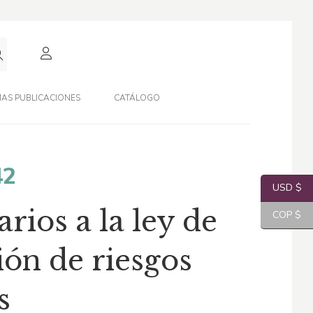
AS PUBLICACIONES
CATÁLOGO
El
42
USD $
o
precio
ios a la ley de
COP $
nal
actual
ón de riesgos
es:
s
,87.
$71,42.