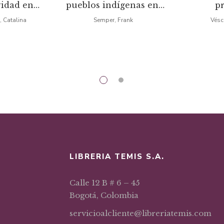
vidad en
pueblos indígenas en
p
iginal
actual
original
actual
ibutaria
Colombia
, Catalina
Semper, Frank
Vésc
a:
es:
era:
es:
1,02.
$17,87.
$35,03.
$29,78.
LIBRERIA TEMIS S.A.
Calle 12 B # 6 – 45
Bogotá, Colombia
servicioalcliente@libreriatemis.com