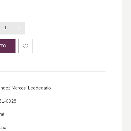
ITO
nández Marcos, Leodegario
81-0028
ral
echo