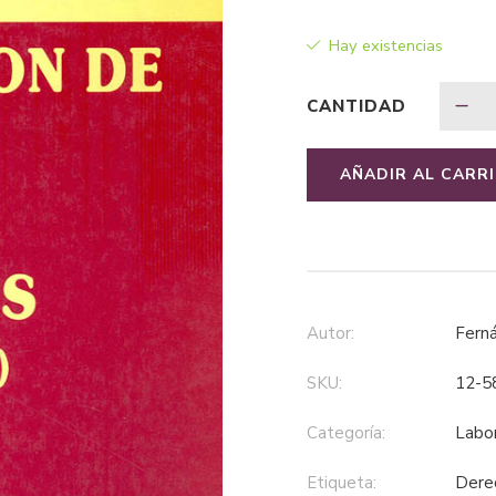
Hay existencias
CANTIDAD
AÑADIR AL CARR
Autor:
Fer
SKU:
12-5
Categoría:
labo
Etiqueta:
der