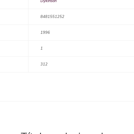
Dykinson
8481551252
1996
1
312