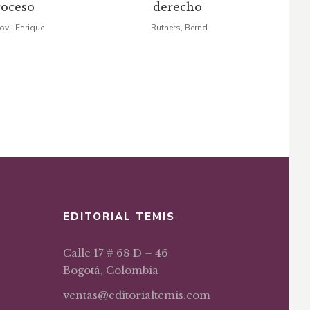
roceso
derecho
exce
original
actual
original
actual
con
ovi, Enrique
Ruthers, Bernd
Deik 
era:
es:
era:
es:
$35,03.
$29,78.
$46,18.
$39,25.
EDITORIAL TEMIS
Calle 17 # 68 D – 46
Bogotá, Colombia
ventas@editorialtemis.com