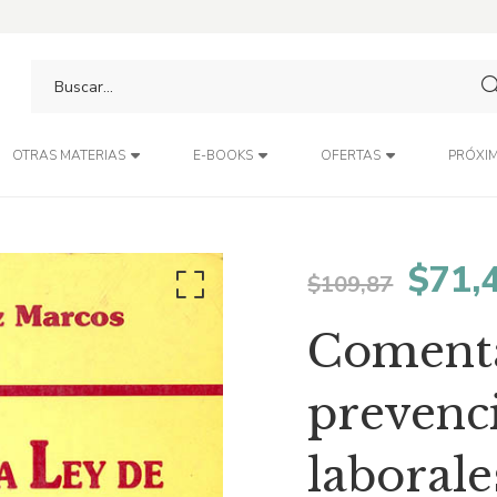
PRÓXIM
OTRAS MATERIAS
E-BOOKS
OFERTAS
El
$
71,
$
109,87
preci
Comentar
origi
prevenci
era:
laborale
$109