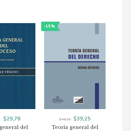
-15%
-15%
El
El
El
El
$
29,78
$
39,25
3
$
46,18
general del
Teoría general del
precio
precio
precio
precio