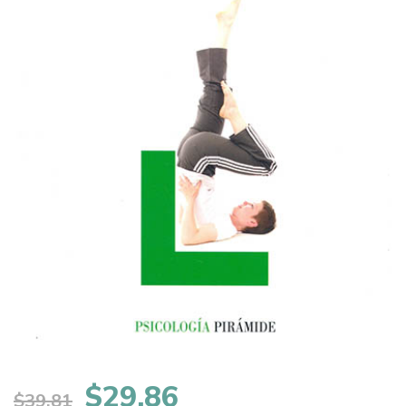
El
El
$
29,86
$
39,81