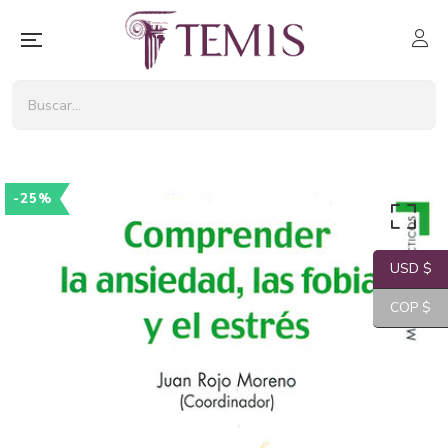
-25%
USD $
COP $