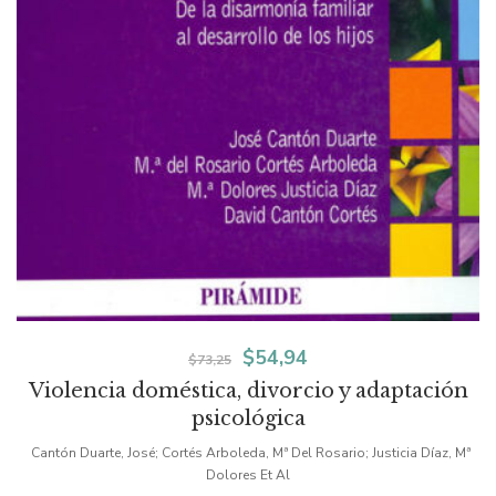
El
El
$
54,94
$
73,25
Violencia doméstica, divorcio y adaptación
precio
precio
psicológica
original
actual
Cantón Duarte, José; Cortés Arboleda, Mª Del Rosario; Justicia Díaz, Mª
era:
es:
Dolores Et Al