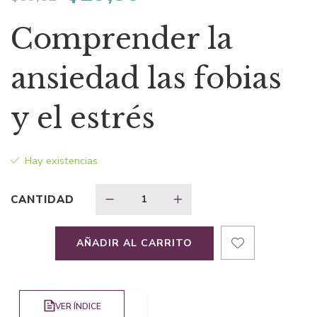
precio
precio
Comprender la
original
actual
ansiedad las fobias
era:
es:
y el estrés
$39,81.
$29,86.
Hay existencias
CANTIDAD
AÑADIR AL CARRITO
VER ÍNDICE