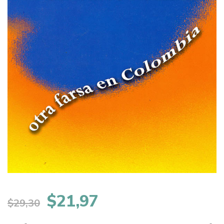
El
El
$
21,97
$
29,30