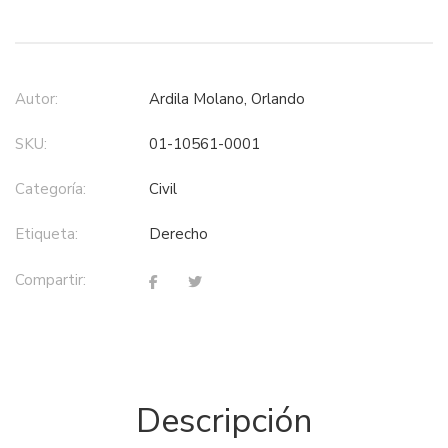
Autor:
Ardila Molano, Orlando
SKU:
01-10561-0001
Categoría:
civil
Etiqueta:
derecho
Compartir:
Descripción