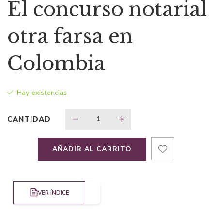
precio
precio
El concurso notarial
original
actual
otra farsa en
era:
es:
Colombia
$29,30.
$21,97.
Hay existencias
CANTIDAD
AÑADIR AL CARRITO
VER ÍNDICE