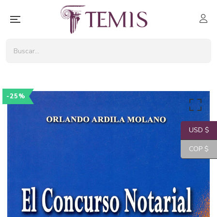
-25%
USD $
COP $