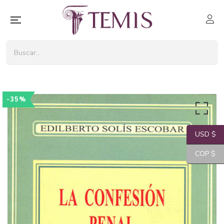
-35%
USD $
COP $