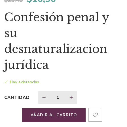
$
25,48
precio
precio
Confesión penal y
original
actual
su
era:
es:
desnaturalizacion
$25,48.
$16,56.
jurídica
Hay existencias
CANTIDAD
AÑADIR AL CARRITO