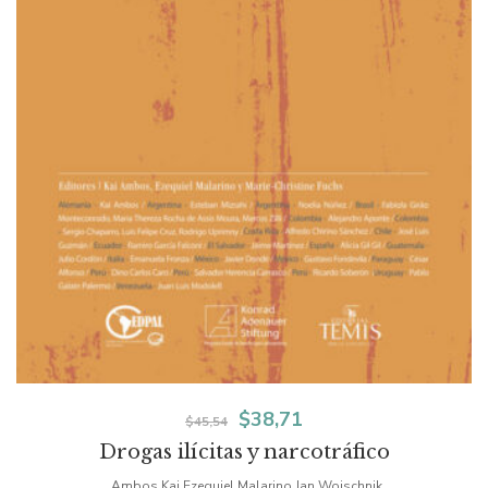
El
El
$
38,71
$
45,54
Drogas ilícitas y narcotráfico
precio
precio
Ambos Kai Ezequiel Malarino Jan Woischnik