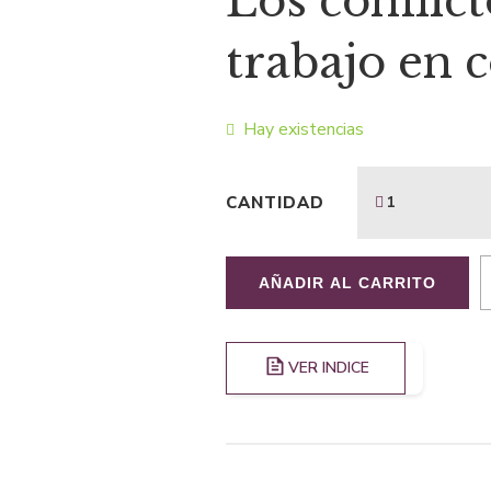
Los conflict
original
act
trabajo en 
era:
es:
$20,77.
$13
Hay existencias
CANTIDAD
AÑADIR AL CARRITO
VER INDICE