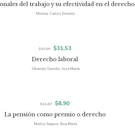
precio
precio
onales del trabajo y su efectividad en el derec
original
actual
Molina, Carlos Ernesto
era:
es:
$28,19.
$19,73.
El
El
$
31,53
$
37,09
precio
precio
Derecho laboral
original
actual
Obando Garrido, José María
era:
es:
$37,09.
$31,53.
El
El
$
8,90
$
11,87
precio
precio
La pensión como premio o derecho
original
actual
Muñoz Segura, Ana María