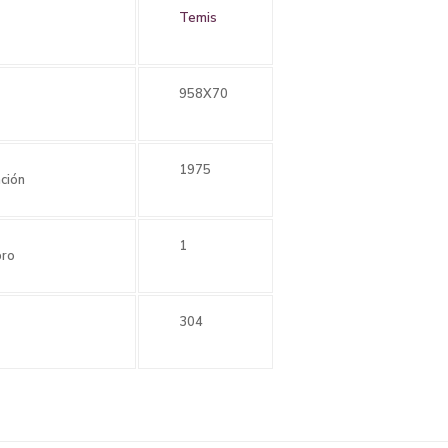
Temis
958X70
1975
ción
1
bro
304