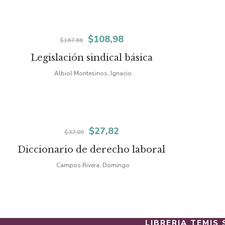
era:
es:
$11,87.
$8,90.
El
El
$
108,98
$
167,66
precio
precio
Legislación sindical básica
original
actual
Albiol Montesinos, Ignacio
era:
es:
$167,66.
$108,98.
El
El
$
27,82
$
37,09
precio
precio
Diccionario de derecho laboral
original
actual
Campos Rivera, Domingo
era:
es:
$37,09.
$27,82.
LIBRERIA TEMIS 