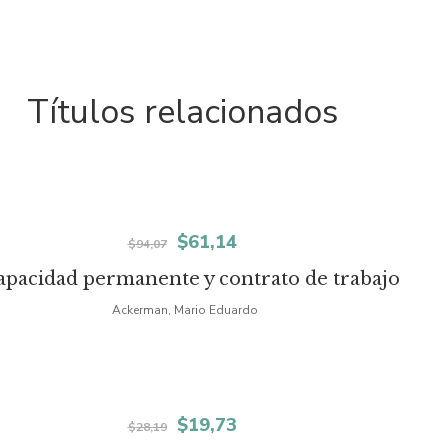
Títulos relacionados
El
El
$
61,14
$
94,07
precio
precio
apacidad permanente y contrato de trabajo
original
actual
Ackerman, Mario Eduardo
era:
es:
$94,07.
$61,14.
El
El
$
19,73
$
28,19