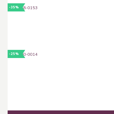
-35%
-25%